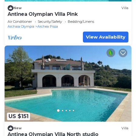
New
Villa
Antinea Olympian Villa Pink
Air Conditioner
Security/Safety
Bedding/Linens
Archaia Olympia
Archea Pissa
View Availability
US $151
New
Villa
Antinea Olympian Villa North studio