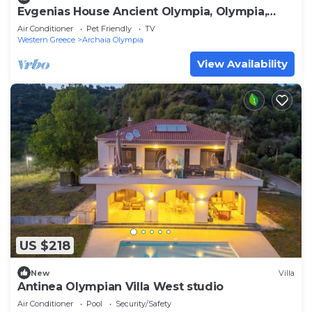
Evgenias House Ancient Olympia, Olympia,
Greece
Air Conditioner
Pet Friendly
TV
Western Greece
Archaia Olympia
View Availability
US $218
New
Villa
Antinea Olympian Villa West studio
Air Conditioner
Pool
Security/Safety