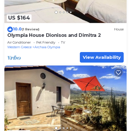
US $164
10.0
(1 Review)
House
Olympia House Dionisos and Dimitra 2
Air Conditioner
Pet Friendly
TV
Western Greece
Archaia Olympia
View Availability