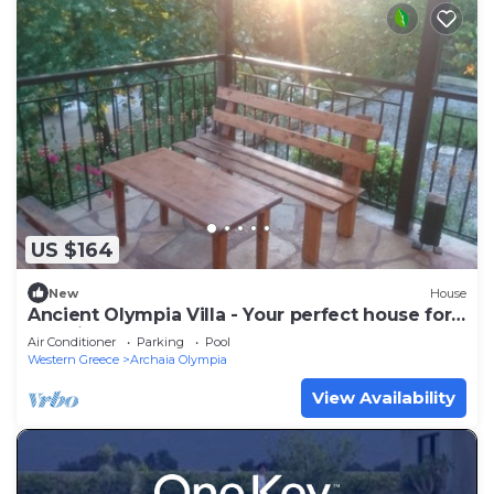
US $164
New
House
Ancient Olympia Villa - Your perfect house for
vacation!
Air Conditioner
Parking
Pool
Western Greece
Archaia Olympia
View Availability