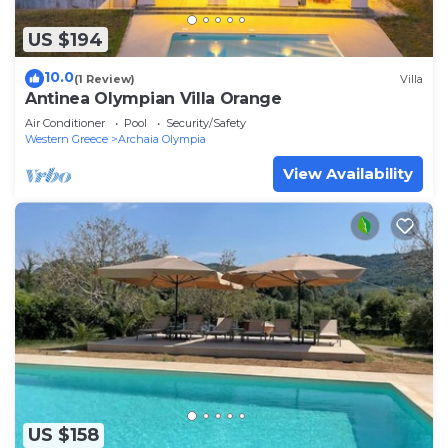
US $194
10.0
(1 Review)
Villa
Antinea Olympian Villa Orange
Air Conditioner
Pool
Security/Safety
Western Greece
Archaia Olympia
View Availability
US $158