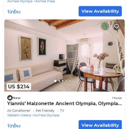
Archaia Olympia
Archea Pissa
View Availability
US $214
New
House
Yiannis' Maizonette Ancient Olympia, Olympia,
Greece
Air Conditioner
Pet Friendly
TV
Western Greece
Archaia Olympia
View Availability