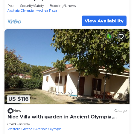
Pool
Security/Safety
Bedding/Linens
Archaia Olympia
Archea Pissa
View Availability
US $116
New
Cottage
Nice Villa with garden in Ancient Olympia,
Greece
Child Friendly
Western Greece
Archaia Olympia