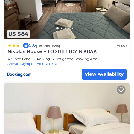
US $84
9.6
|
(116 Reviews)
House
Nikolas House - ΤΟ ΣΠΙΤΙ ΤΟΥ ΝΙΚΟΛΑ
Air Conditioner
Parking
Designated Smoking Area
Archaia Olympia
Archea Pissa
View Availability