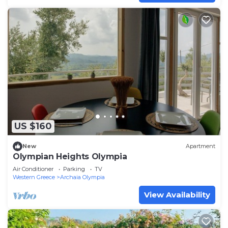
US $160
New
Apartment
Olympian Heights Olympia
Air Conditioner
Parking
TV
Western Greece
Archaia Olympia
View Availability