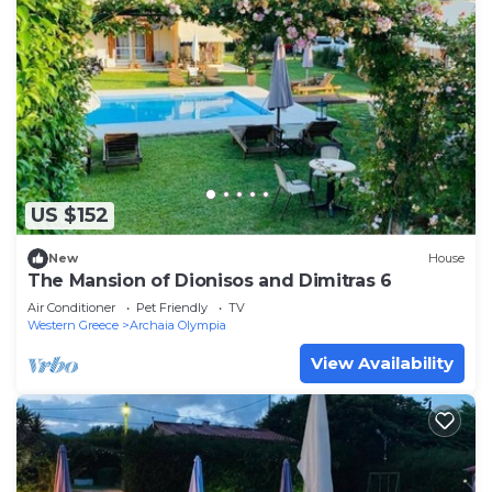
US $152
New
House
The Mansion of Dionisos and Dimitras 6
Air Conditioner
Pet Friendly
TV
Western Greece
Archaia Olympia
View Availability