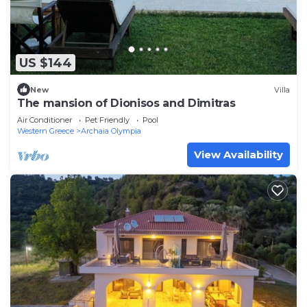
US $144
New
Villa
The mansion of Dionisos and Dimitras
Air Conditioner
Pet Friendly
Pool
Western Greece
Archaia Olympia
View Availability