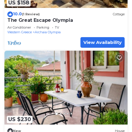
US $158
10.0
(1 Review)
Cottage
The Great Escape Olympia
Air Conditioner
Parking
TV
Western Greece
Archaia Olympia
View Availability
US $230
New
House