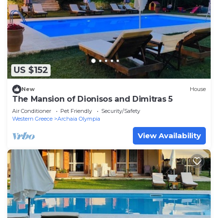
US $152
New
House
The Mansion of Dionisos and Dimitras 5
Air Conditioner
Pet Friendly
Security/Safety
Western Greece
Archaia Olympia
View Availability